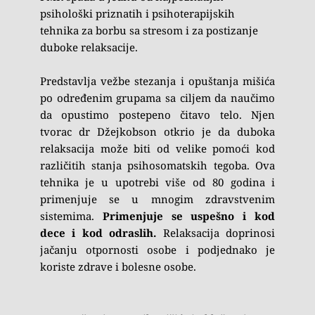
psihološki priznatih i psihoterapijskih 
tehnika za borbu sa stresom i za postizanje 
duboke relaksacije.
Predstavlja vežbe stezanja i opuštanja mišića 
po određenim grupama sa ciljem da naučimo 
da opustimo postepeno čitavo telo. Njen 
tvorac dr Džejkobson otkrio je da duboka 
relaksacija može biti od velike pomoći kod 
različitih stanja psihosomatskih tegoba. Ova 
tehnika je u upotrebi više od 80 godina i 
primenjuje se u mnogim zdravstvenim 
sistemima. 
Primenjuje se uspešno i kod 
dece i kod odraslih. 
Relaksacija doprinosi 
jačanju otpornosti osobe i podjednako je 
koriste zdrave i bolesne osobe.