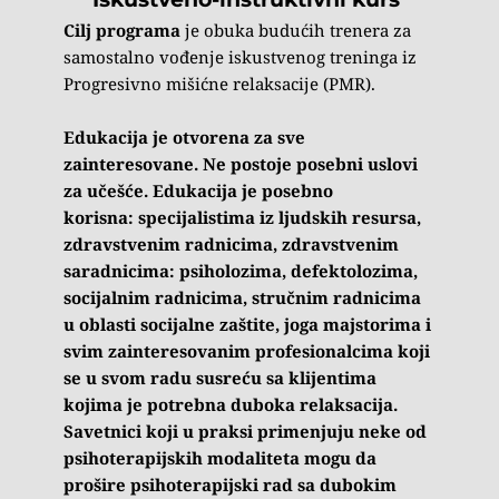
Cilj programa
je obuka budućih trenera za 
samostalno vođenje iskustvenog treninga iz 
Progresivno mišićne relaksacije (PMR).
Edukacija je otvorena za sve 
zainteresovane. Ne postoje posebni uslovi 
za učešće. Edukacija je posebno 
korisna: specijalistima iz ljudskih resursa, 
zdravstvenim radnicima, zdravstvenim 
saradnicima: psiholozima, defektolozima, 
socijalnim radnicima, stručnim radnicima 
u oblasti socijalne zaštite, joga majstorima i 
svim zainteresovanim profesionalcima koji 
se u svom radu susreću sa klijentima 
kojima je potrebna duboka relaksacija. 
Savetnici koji u praksi primenjuju neke od 
psihoterapijskih modaliteta mogu da 
prošire psihoterapijski rad sa dubokim 