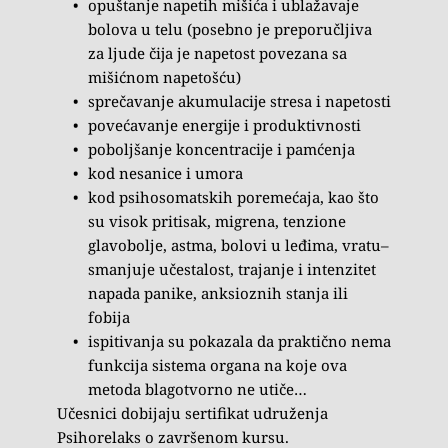
opuštanje napetih mišića i ublažavaje 
bolova u telu (posebno je preporučljiva 
za ljude čĳa je napetost povezana sa 
mišićnom napetošću)
sprečavanje akumulacĳe stresa i napetosti
povećavanje energĳe i produktivnosti
poboljšanje koncentracĳe i pamćenja
kod nesanice i umora
kod psihosomatskih poremećaja, kao što 
su visok pritisak, migrena, tenzione 
glavobolje, astma, bolovi u leđima, vratu– 
smanjuje učestalost, trajanje i intenzitet 
napada panike, anksioznih stanja ili 
fobija
ispitivanja su pokazala da praktično nema 
funkcija sistema organa na koje ova 
metoda blagotvorno ne utiče…
Učesnici dobijaju sertifikat udruženja 
Psihorelaks o završenom kursu.