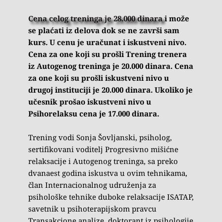
Cena celog treninga je 28.000 dinara
i može 
se plaćati iz delova dok se ne završi sam 
kurs. U cenu je uračunat i iskustveni nivo. 
Cena za one koji su prošli Trening trenera 
iz Autogenog treninga je 20.000 dinara. Cena 
za one koji su prošli iskustveni nivo u 
drugoj instituciji je 20.000 dinara. Ukoliko je 
učesnik prošao iskustveni nivo u 
Psihorelaksu cena je 17.000 dinara.
Trening vodi Sonja Šovljanski, psiholog, 
sertifikovani voditelj Progresivno mišićne 
relaksacije i Autogenog treninga, sa preko 
dvanaest godina iskustva u ovim tehnikama, 
član Internacionalnog udruženja za 
psihološke tehnike duboke relaksacije ISATAP, 
savetnik u psihoterapijskom pravcu 
Transakcione analize, doktorant iz psihologije 