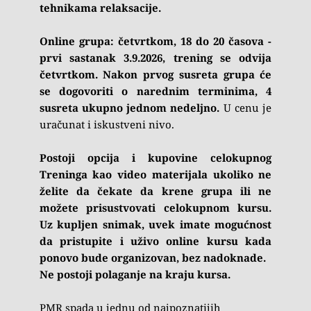
tehnikama relaksacije.
Online grupa: četvrtkom, 18 do 20 časova - 
prvi sastanak 3.9.2026, trening se odvija 
četvrtkom. Nakon prvog susreta grupa će 
se dogovoriti o narednim terminima, 4 
susreta ukupno jednom nedeljno. 
U cenu je 
uračunat i iskustveni nivo.
Postoji opcija i kupovine celokupnog 
Treninga kao video materijala ukoliko ne 
želite da čekate da krene grupa ili ne 
možete prisustvovati celokupnom kursu. 
Uz kupljen snimak, uvek imate mogućnost 
da pristupite i uživo online kursu kada 
ponovo bude organizovan, bez nadoknade.
Ne postoji polaganje na kraju kursa.
PMR spada u jednu od najpoznatijih 