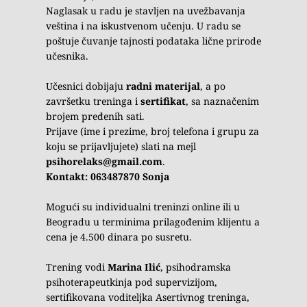
Naglasak u radu je stavljen na uvežbavanja 
veština i na iskustvenom učenju. U radu se 
poštuje čuvanje tajnosti podataka lične prirode 
učesnika.
Učesnici dobijaju
 radni materijal
, a po 
završetku treninga i 
sertifikat
, sa naznačenim 
brojem pređenih sati.
Prijave (ime i prezime, broj telefona i grupu za 
koju se prijavljujete) slati na mejl 
psihorelaks@gmail.com
.
Kontakt: 063487870 Sonja
Mogući su individualni treninzi online ili u 
Beogradu u terminima prilagođenim klijentu a 
cena je 4.500 dinara po susretu.
Trening vodi 
Marina Ilić
, psihodramska 
psihoterapeutkinja pod supervizijom, 
sertifikovana voditeljka Asertivnog treninga, 