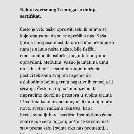
Nakon završenog Treninga se dobija 
sertifikat.
Često je vrlo teško oprostiti sebi ili onima za 
koje smatramo da su se ogrešili o nas. Naša 
ljutnja i nesposobnost da oprostimo nekome ko 
nam je učinio nešto nažao, bilo fizički, 
emocionalno ili psihički, mogu biti potpuno 
opravdani. Međutim, važno je imati na umu 
da istinski mir sa samim sobom možemo 
postići tek kada svoj um uspemo da 
oslobodimo bolnog trnja negativnih emocija ili 
sećanja. Često na taj način možemo da 
napravimo dovoljno prostora u svojim srcima 
i životima kako bismo omogućili da u njih uđu 
nova, sveža i radosna iskustva, kao i 
bezuslovna ljubav i svetlost. Instinktivno ćemo 
znati kada se to dogodi, pošto će se čitav naš 
stav prema sebi i svima oko nas promeniti, i 