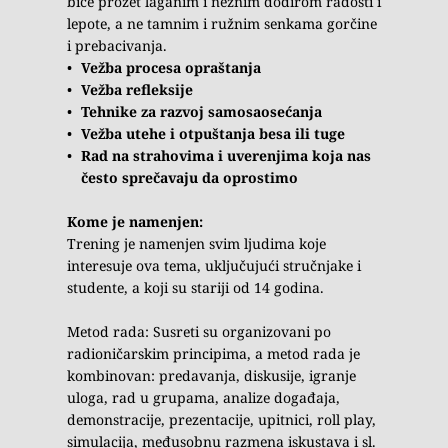
biće prožet laganim i nežnim dodirom radosti i 
lepote, a ne tamnim i ružnim senkama gorčine 
i prebacivanja.
Vežba procesa opraštanja
Vežba refleksije
Tehnike za razvoj samosaosećanja
Vežba utehe i otpuštanja besa ili tuge
Rad na strahovima i uverenjima koja nas 
često sprečavaju da oprostimo
Kome je namenjen:
Trening je namenjen svim ljudima koje 
interesuje ova tema, uključujući stručnjake i 
studente, a koji su stariji od 14 godina.
Metod rada: Susreti su organizovani po 
radioničarskim principima, a metod rada je 
kombinovan: predavanja, diskusije, igranje 
uloga, rad u grupama, analize događaja, 
demonstracije, prezentacije, upitnici, roll play, 
simulacija, međusobnu razmena iskustava i sl. 