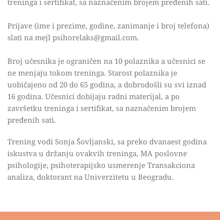
treninga i sertifikat, sa naznačenim brojem pređenih sati.
Prijave (ime i prezime, godine, zanimanje i broj telefona) 
slati na mejl psihorelaks@gmail.com.
Broj učesnika je ograničen na 10 polaznika a učesnici se 
ne menjaju tokom treninga. Starost polaznika je 
uobičajeno od 20 do 65 godina, a dobrodošli su svi iznad 
16 godina. Učesnici dobijaju radni materijal, a po 
završetku treninga i sertifikat, sa naznačenim brojem 
pređenih sati.
Trening vodi Sonja Šovljanski, sa preko dvanaest godina 
iskustva u držanju ovakvih treninga, MA poslovne 
psihologije, psihoterapijsko usmerenje Transakciona 
analiza, doktorant na Univerzitetu u Beogradu. 