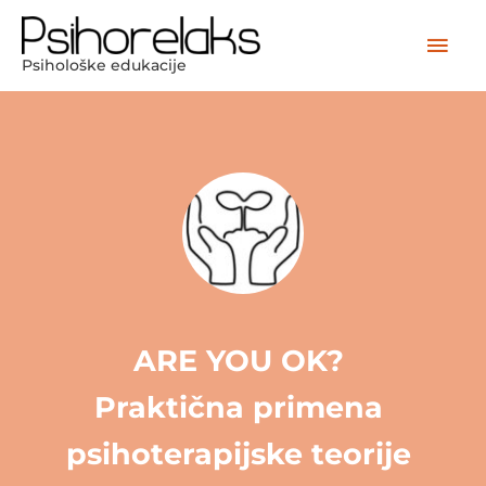
Skip
Mai
to
Psihološke edukacije
content
Men
ARE YOU OK? 
Praktična primena 
psihoterapijske teorije 