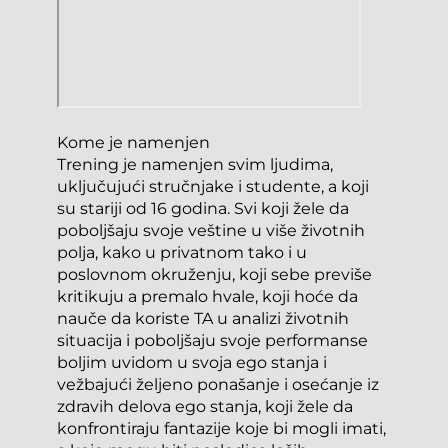
Kome je namenjen
Trening je namenjen svim ljudima, 
uključujući stručnjake i studente, a koji 
su stariji od 16 godina. Svi koji žele da 
poboljšaju svoje veštine u više životnih 
polja, kako u privatnom tako i u 
poslovnom okruženju, koji sebe previše 
kritikuju a premalo hvale, koji hoće da 
nauče da koriste TA u analizi životnih 
situacija i poboljšaju svoje performanse 
boljim uvidom u svoja ego stanja i 
vežbajući željeno ponašanje i osećanje iz 
zdravih delova ego stanja, koji žele da 
konfrontiraju fantazije koje bi mogli imati, 