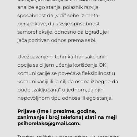
analize ego stanja, polaznik razvija 
sposobnost da „vidi“ sebe iz meta-
perspektive, da razvije sposobnost 
samorefleksije, odnosno da izgrađuje i 
jača pozitivan odnos prema sebi.
Uvežbavanjem tehnika Transakcionih 
opcija sa ciljem učenja korišćenja OK 
komunikacije se povećava fleksibilnost u 
komunikaciji ili je cilj da osoba izbegne da 
bude „zaključana” u jednom, za njih 
nepovoljnom tipu odnosa ili ego stanja.
Prijave (ime i prezime, godine, 
zanimanje i broj telefona) slati na mejl 
psihorelaks@gmail.com.
Trening počinje upoznavanjem sa osnovnim 