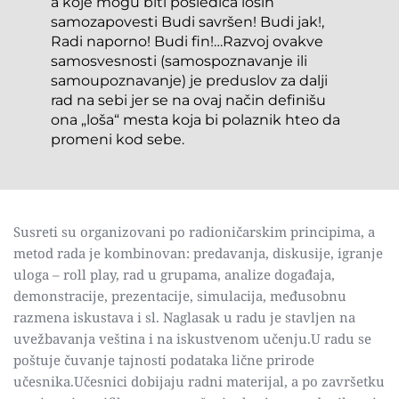
a koje mogu biti posledica loših 
samozapovesti Budi savršen! Budi jak!, 
Radi naporno! Budi fin!…Razvoj ovakve 
samosvesnosti (samospoznavanje ili 
samoupoznavanje) je preduslov za dalji 
rad na sebi jer se na ovaj način definišu 
ona „loša“ mesta koja bi polaznik hteo da 
promeni kod sebe.
Susreti su organizovani po radioničarskim principima, a 
metod rada je kombinovan: predavanja, diskusije, igranje 
uloga – roll play, rad u grupama, analize događaja, 
demonstracije, prezentacije, simulacija, međusobnu 
razmena iskustava i sl. Naglasak u radu je stavljen na 
uvežbavanja veština i na iskustvenom učenju.U radu se 
poštuje čuvanje tajnosti podataka lične prirode 
učesnika.Učesnici dobijaju radni materijal, a po završetku 