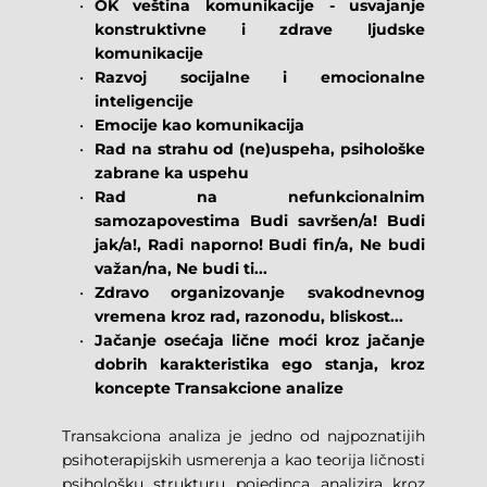
OK veština komunikacije - usvajanje 
konstruktivne i zdrave ljudske 
komunikacije
Razvoj socijalne i emocionalne 
inteligencije
Emocije kao komunikacija
Rad na strahu od (ne)uspeha, psihološke 
zabrane ka uspehu
Rad na nefunkcionalnim 
samozapovestima Budi savršen/a! Budi 
jak/a!, Radi naporno! Budi fin/a, Ne budi 
važan/na, Ne budi ti...
Zdravo organizovanje svakodnevnog 
vremena kroz rad, razonodu, bliskost...
Jačanje osećaja lične moći kroz jačanje 
dobrih karakteristika ego stanja, kroz 
koncepte Transakcione analize
Transakciona analiza je jedno od najpoznatijih 
psihoterapijskih usmerenja a kao teorija ličnosti 
psihološku strukturu pojedinca analizira kroz 