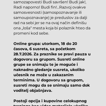
samozapovesti Budi savršen! Budi jak!, 
Radi naporno! Budi fin!…Razvoj ovakve 
samosvesnosti (samospoznavanje ili 
samoupoznavanje) je preduslov za dalji 
rad na sebi jer se na ovaj način definišu 
ona „loša“ mesta koja bi polaznik hteo da 
promeni kod sebe.
Online grupa: utorkom, 18 do 20 
časova, 6 susreta, sa početkom 
28.7.2026. Za praznike se pravi pauza u 
dogovoru sa grupom. Susreti online 
grupe se snimaju te je moguće i 
naknadno gledanje susreta, ukoliko 
učesnik ne može u zakazanim 
terminima. U dogovoru sa grupom, 
susreti mogu da se snimaju samo dok 
voditelj objašnjava. 
Postoji opcija i kupovine celokupnog 