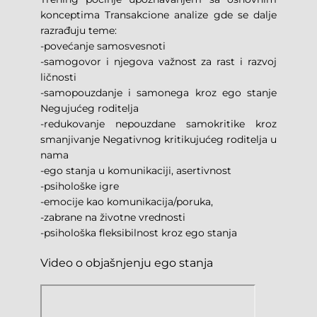
konceptima Transakcione analize gde se dalje 
razrađuju teme:
-povećanje samosvesnoti
-samogovor i njegova važnost za rast i razvoj 
ličnosti
-samopouzdanje i samonega kroz ego stanje 
Negujućeg roditelja
-redukovanje nepouzdane samokritike kroz 
smanjivanje Negativnog kritikujućeg roditelja u 
nama
-ego stanja u komunikaciji, asertivnost
-psihološke igre
-emocije kao komunikacija/poruka,
-zabrane na životne vrednosti
-psihološka fleksibilnost kroz ego stanja
Video o objašnjenju ego stanja