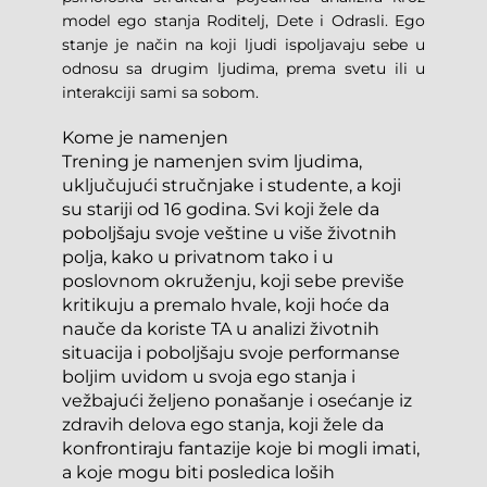
model ego stanja Roditelj, Dete i Odrasli. Ego 
stanje je način na koji ljudi ispoljavaju sebe u 
odnosu sa drugim ljudima, prema svetu ili u 
interakciji sami sa sobom.
Kome je namenjen
Trening je namenjen svim ljudima, 
uključujući stručnjake i studente, a koji 
su stariji od 16 godina. Svi koji žele da 
poboljšaju svoje veštine u više životnih 
polja, kako u privatnom tako i u 
poslovnom okruženju, koji sebe previše 
kritikuju a premalo hvale, koji hoće da 
nauče da koriste TA u analizi životnih 
situacija i poboljšaju svoje performanse 
boljim uvidom u svoja ego stanja i 
vežbajući željeno ponašanje i osećanje iz 
zdravih delova ego stanja, koji žele da 
konfrontiraju fantazije koje bi mogli imati, 
a koje mogu biti posledica loših 