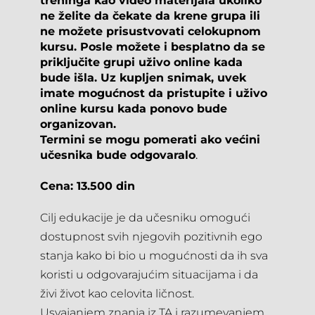
treninga kao video materijala ukoliko 
ne želite da čekate da krene grupa ili 
ne možete prisustvovati celokupnom 
kursu. Posle možete i besplatno da se 
priključite grupi uživo online kada 
bude išla. Uz kupljen snimak, uvek 
imate mogućnost da pristupite i uživo 
online kursu kada ponovo bude 
organizovan.
Termini se mogu pomerati ako većini 
učesnika bude odgovaralo
.
Cena: 13.500 din
Cilj edukacije je da učesniku omogući 
dostupnost svih njegovih pozitivnih ego 
stanja kako bi bio u mogućnosti da ih sva 
koristi u odgovarajućim situacijama i da 
živi život kao celovita ličnost.
Usvajanjem znanja iz TA i razumevanjem 