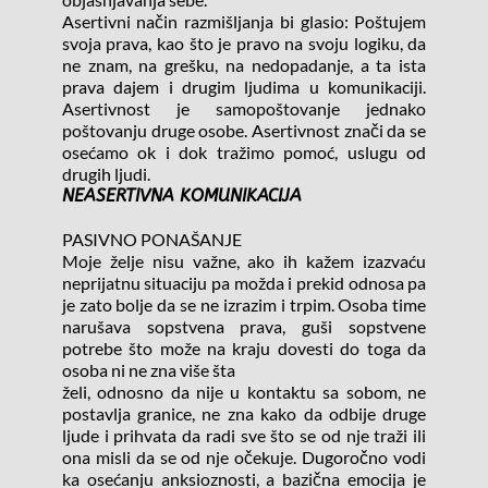
Asertivni način razmišljanja bi glasio: Poštujem 
svoja prava, kao što je pravo na svoju logiku, da 
ne znam, na grešku, na nedopadanje, a ta ista 
prava dajem i drugim ljudima u komunikaciji. 
Asertivnost je samopoštovanje jednako 
poštovanju druge osobe. Asertivnost znači da se 
osećamo ok i dok tražimo pomoć, uslugu od 
drugih ljudi.
NEASERTIVNA KOMUNIKACIJA
PASIVNO PONAŠANJE
Moje želje nisu važne, ako ih kažem izazvaću 
neprijatnu situaciju pa možda i prekid odnosa pa 
je zato bolje da se ne izrazim i trpim. Osoba time 
narušava sopstvena prava, guši sopstvene 
potrebe što može na kraju dovesti do toga da 
osoba ni ne zna više šta
želi, odnosno da nije u kontaktu sa sobom, ne 
postavlja granice, ne zna kako da odbije druge 
ljude i prihvata da radi sve što se od nje traži ili 
ona misli da se od nje očekuje. Dugoročno vodi 
ka osećanju anksioznosti, a bazična emocija je 