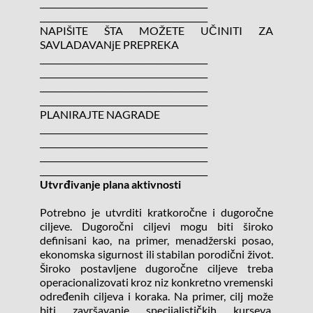
________________________________________
________________________________________
NAPIŠITE ŠTA MOŽETE UČINITI ZA 
SAVLADAVANjE PREPREKA
________________________________________
________________________________________
________________________________________
________________________________________
PLANIRAJTE NAGRADE
________________________________________
________________________________________
________________________________________
________________________________________
Utvrđivanje plana aktivnosti
Potrebno je utvrditi kratkoročne i dugoročne 
ciljeve. Dugoročni ciljevi mogu biti široko 
definisani kao, na primer, menadžerski posao, 
ekonomska sigurnost ili stabilan porodični život. 
Široko postavljene dugoročne ciljeve treba 
operacionalizovati kroz niz konkretno vremenski 
određenih ciljeva i koraka. Na primer, cilj može 
biti završavanje specijalističkih kurseva, 