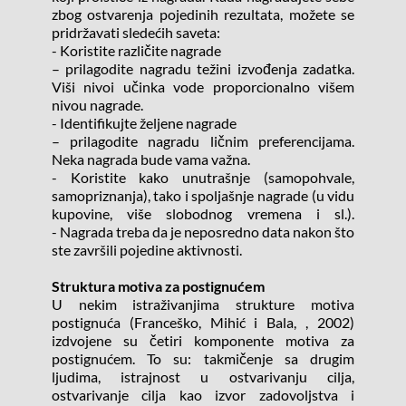
zbog ostvarenja pojedinih rezultata, možete se 
pridržavati sledećih saveta:
- Koristite različite nagrade
– prilagodite nagradu težini izvođenja zadatka. 
Viši nivoi učinka vode proporcionalno višem 
nivou nagrade.
- Identifikujte željene nagrade
– prilagodite nagradu ličnim preferencijama. 
Neka nagrada bude vama važna.
- Koristite kako unutrašnje (samopohvale, 
samopriznanja), tako i spoljašnje nagrade (u vidu 
kupovine, više slobodnog vremena i sl.). 
- Nagrada treba da je neposredno data nakon što 
ste završili pojedine aktivnosti.
Struktura motiva za postignućem
U nekim istraživanjima strukture motiva 
postignuća (Franceško, Mihić i Bala, , 2002) 
izdvojene su četiri komponente motiva za 
postignućem. To su: takmičenje sa drugim 
ljudima, istrajnost u ostvarivanju cilja, 
ostvarivanje cilja kao izvor zadovoljstva i 