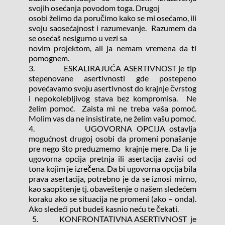
svojih osećanja povodom toga. Drugoj
osobi želimo da poručimo kako se mi osećamo, ili 
svoju saosećajnost i razumevanje.  Razumem da 
se osećaš nesigurno u vezi sa
novim projektom, ali ja nemam vremena da ti 
pomognem.
3.            ESKALIRAJUĆA ASERTIVNOST je tip 
stepenovane asertivnosti gde postepeno 
povećavamo svoju asertivnost do krajnje čvrstog 
i nepokolebljivog stava bez kompromisa.  Ne 
želim pomoć.  Zaista mi ne treba vaša pomoć.  
Molim vas da ne insistirate, ne želim vašu pomoć.
4.            UGOVORNA OPCIJA ostavlja 
mogućnost drugoj osobi da promeni ponašanje 
pre nego što preduzmemo  krajnje mere. Da li je 
ugovorna opcija pretnja ili asertacija zavisi od 
tona kojim je izrečena. Da bi ugovorna opcija bila 
prava asertacija, potrebno je da se iznosi mirno, 
kao saopštenje tj. obaveštenje o našem sledećem 
koraku ako se situacija ne promeni (ako – onda).  
Ako sledeći put budeš kasnio neću te čekati.
  5.            KONFRONTATIVNA ASERTIVNOST  je 