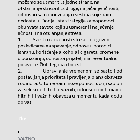
možemo se usmeriti, s jedne strane, na 
otklanjanje stresa ili, s druge, na jačanje ličnosti, 
odnosno samopouzdanja i veština koje nam 
nedostaju. Donja lista strategija samopomoći 
obuhvata savete koji su usmereni i na jačanje 
ličnosti i na otklanjanje stresa.
1.            Svest o izloženosti stresu i njegovim 
posledicama na spavanje, odnose u porodici, 
ishranu, korišćenje alkohola i cigareta, promene 
u ponašanju, odnos sa prijateljima i eventualnu 
pojavu fizičkih tegoba i bolesti.
2.            Upravljanje vremenom se sastoji od 
postavljanja prioriteta i pravljenja plana obaveza 
i odmora. U tome vam može pomoći donji šablon 
za selekciju hitnih i važnih, odnosno onih manje 
hitnih ili važnih obaveza u momentu kada dođu 
do vas.  
The
VAŽNO