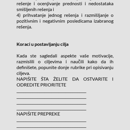
rešenje i ocenjivanje prednosti i nedostataka 
smišljenih rešenja i
4) prihvatanje jednog rešenja i razmišljanje o 
pozitivnim i negativnim posledicama izabranog 
rešenja.
Koraci u postavljanju cilja
Kada ste sagledali aspekte vaše motivacije, 
razmislili o ciljevima i naučili kako da ih 
definišete, popunite donje rubrike pri opisivanju 
ciljeva.
NAPIŠITE ŠTA ŽELITE DA OSTVARITE I 
ODREDITE PRIORITETE
________________________________________
________________________________________
________________________________________
________________________________________
NAPIŠITE PREPREKE
________________________________________
________________________________________