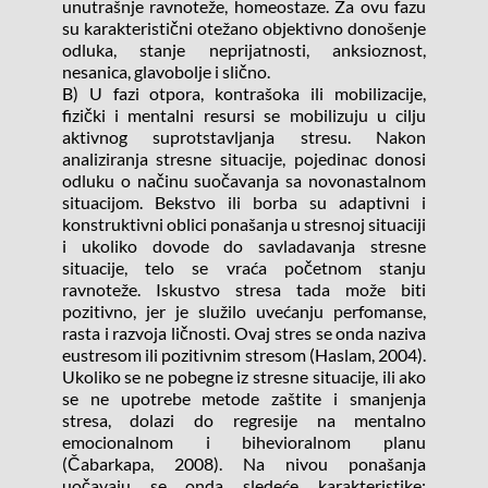
unutrašnje ravnoteže, homeostaze. Za ovu fazu 
su karakteristični otežano objektivno donošenje 
odluka, stanje neprijatnosti, anksioznost, 
nesanica, glavobolje i slično.
B) U fazi otpora, kontrašoka ili mobilizacije, 
fizički i mentalni resursi se mobilizuju u cilju 
aktivnog suprotstavljanja stresu. Nakon 
analiziranja stresne situacije, pojedinac donosi 
odluku o načinu suočavanja sa novonastalnom 
situacijom. Bekstvo ili borba su adaptivni i 
konstruktivni oblici ponašanja u stresnoj situaciji 
i ukoliko dovode do savladavanja stresne 
situacije, telo se vraća početnom stanju 
ravnoteže. Iskustvo stresa tada može biti 
pozitivno, jer je služilo uvećanju perfomanse, 
rasta i razvoja ličnosti. Ovaj stres se onda naziva 
eustresom ili pozitivnim stresom (Haslam, 2004). 
Ukoliko se ne pobegne iz stresne situacije, ili ako 
se ne upotrebe metode zaštite i smanjenja 
stresa, dolazi do regresije na mentalno 
emocionalnom i bihevioralnom planu 
(Čabarkapa, 2008). Na nivou ponašanja 
uočavaju se onda sledeće karakteristike: 