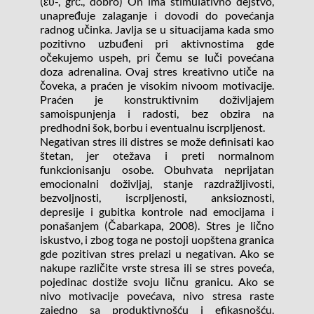
(εὖ-, grč., dobro) On ima stimulativno dejstvo, 
unapređuje zalaganje i dovodi do povećanja 
radnog učinka. Javlja se u situacijama kada smo 
pozitivno uzbuđeni pri aktivnostima gde 
očekujemo uspeh, pri čemu se luči povećana 
doza adrenalina. Ovaj stres kreativno utiče na 
čoveka, a praćen je visokim nivoom motivacije. 
Praćen je konstruktivnim doživljajem 
samoispunjenja i radosti, bez obzira na 
predhodni šok, borbu i eventualnu iscrpljenost.
Negativan stres ili distres se može definisati kao 
štetan, jer otežava i preti normalnom 
funkcionisanju osobe. Obuhvata neprijatan 
emocionalni doživljaj, stanje razdražljivosti, 
bezvoljnosti, iscrpljenosti, anksioznosti, 
depresije i gubitka kontrole nad emocijama i 
ponašanjem (Čabarkapa, 2008). Stres je lično 
iskustvo, i zbog toga ne postoji uopštena granica 
gde pozitivan stres prelazi u negativan. Ako se 
nakupe različite vrste stresa ili se stres poveća, 
pojedinac dostiže svoju ličnu granicu. Ako se 
nivo motivacije povećava, nivo stresa raste 
zajedno sa produktivnošću i efikasnošću. 