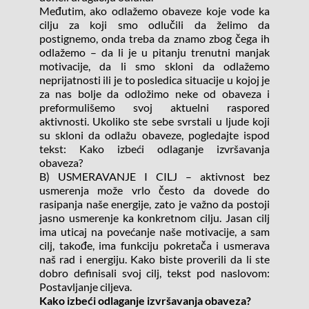
Međutim, ako odlažemo obaveze koje vode ka 
cilju za koji smo odlučili da želimo da 
postignemo, onda treba da znamo zbog čega ih 
odlažemo – da li je u pitanju trenutni manjak 
motivacije, da li smo skloni da odlažemo 
neprijatnosti ili je to posledica situacije u kojoj je 
za nas bolje da odložimo neke od obaveza i 
preformulišemo svoj aktuelni raspored 
aktivnosti. Ukoliko ste sebe svrstali u ljude koji 
su skloni da odlažu obaveze, pogledajte ispod 
tekst: Kako izbeći odlaganje izvršavanja 
obaveza?
B) USMERAVANJE I CILJ – aktivnost bez 
usmerenja može vrlo često da dovede do 
rasipanja naše energije, zato je važno da postoji 
jasno usmerenje ka konkretnom cilju. Jasan cilj 
ima uticaj na povećanje naše motivacije, a sam 
cilj, takođe, ima funkciju pokretača i usmerava 
naš rad i energiju. Kako biste proverili da li ste 
dobro definisali svoj cilj, tekst pod naslovom: 
Postavljanje ciljeva.
Kako izbeći odlaganje izvršavanja obaveza?