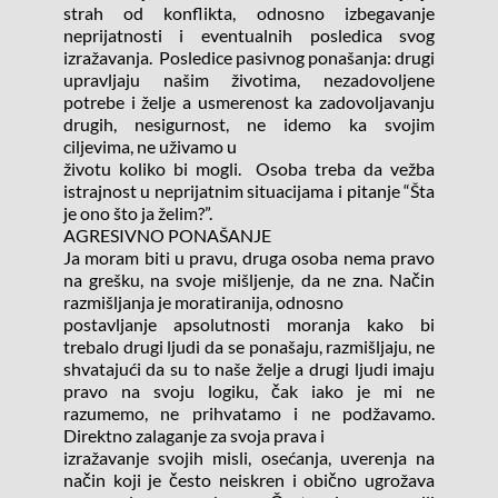
strah od konflikta, odnosno izbegavanje 
neprijatnosti i eventualnih posledica svog 
izražavanja.  Posledice pasivnog ponašanja: drugi 
upravljaju našim životima, nezadovoljene 
potrebe i želje a usmerenost ka zadovoljavanju 
drugih, nesigurnost, ne idemo ka svojim 
ciljevima, ne uživamo u
životu koliko bi mogli.  Osoba treba da vežba 
istrajnost u neprijatnim situacijama i pitanje “Šta 
je ono što ja želim?”.
AGRESIVNO PONAŠANJE
Ja moram biti u pravu, druga osoba nema pravo 
na grešku, na svoje mišljenje, da ne zna. Način 
razmišljanja je moratiranija, odnosno
postavljanje apsolutnosti moranja kako bi 
trebalo drugi ljudi da se ponašaju, razmišljaju, ne 
shvatajući da su to naše želje a drugi ljudi imaju 
pravo na svoju logiku, čak iako je mi ne 
razumemo, ne prihvatamo i ne podžavamo.  
Direktno zalaganje za svoja prava i
izražavanje svojih misli, osećanja, uverenja na 
način koji je često neiskren i obično ugrožava 