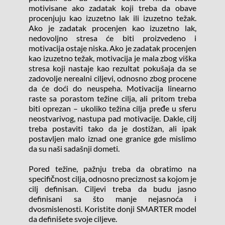
motivisane ako zadatak koji treba da obave 
procenjuju kao izuzetno lak ili izuzetno težak. 
Ako je zadatak procenjen kao izuzetno lak, 
nedovoljno stresa će biti proizvedeno i 
motivacija ostaje niska. Ako je zadatak procenjen 
kao izuzetno težak, motivacija je mala zbog viška 
stresa koji nastaje kao rezultat pokušaja da se 
zadovolje nerealni ciljevi, odnosno zbog procene 
da će doći do neuspeha. Motivacija linearno 
raste sa porastom težine cilja, ali pritom treba 
biti oprezan – ukoliko težina cilja pređe u sferu 
neostvarivog, nastupa pad motivacije. Dakle, cilj 
treba postaviti tako da je dostižan, ali ipak 
postavljen malo iznad one granice gde mislimo 
da su naši sadašnji dometi.
Pored težine, pažnju treba da obratimo na 
specifičnost cilja, odnosno preciznost sa kojom je 
cilj definisan. Ciljevi treba da budu jasno 
definisani sa što manje nejasnoća i 
dvosmislenosti. Koristite donji SMARTER model 
da definišete svoje ciljeve.