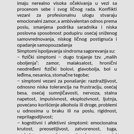
imaju nerealno visoka očekivanja u vezi sa 
procenom sebe i svog ličnog rada. Konflikti 
vezani za profesionalnu ulogu stvaraju 
emocionalni zamor, a ambivalentan odnos prema 
poslu, smanjena podrška saradnika i niska 
poslovna sposobnost podupiru osećaj sniženog 
samovrednovanja, niskog ličnog postignuća i 
opadanje samopouzadanja
Simptomi ispoljavanja sindroma sagorevanja su:
− fizički simptomi − dugo trajanje tzv. „malih 
oboljenja”: zamor, malaksalost, hronični 
neodređeni fizički bolovi, glavobolja, bol u 
leđima, nesanica, stomačne tegobe;
− simptomi vezani za ponašanje: razdražljivost, 
odnosno niska tolerancija na frustraciju, osećaj 
besa, osećaj sumnjičavosti, nervoza, stalna 
napetost, impulsivnost, eksplozivnost, ljutnja, 
povećano korišćenje alkohola ili droge, problemi 
u odnosima u braku ili na poslu, rigidnost, 
neprilagodljivost;
− kognitivni i afektivni simptomi: emocionalna 
krutost, preosetljivost, zatvorenost, tuga, 