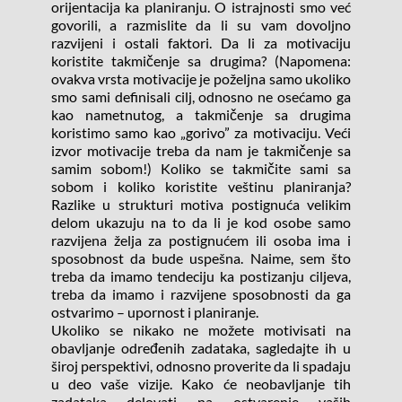
orijentacija ka planiranju. O istrajnosti smo već 
govorili, a razmislite da li su vam dovoljno 
razvijeni i ostali faktori. Da li za motivaciju 
koristite takmičenje sa drugima? (Napomena: 
ovakva vrsta motivacije je poželjna samo ukoliko 
smo sami definisali cilj, odnosno ne osećamo ga 
kao nametnutog, a takmičenje sa drugima 
koristimo samo kao „gorivo” za motivaciju. Veći 
izvor motivacije treba da nam je takmičenje sa 
samim sobom!) Koliko se takmičite sami sa 
sobom i koliko koristite veštinu planiranja? 
Razlike u strukturi motiva postignuća velikim 
delom ukazuju na to da li je kod osobe samo 
razvijena želja za postignućem ili osoba ima i 
sposobnost da bude uspešna. Naime, sem što 
treba da imamo tendeciju ka postizanju ciljeva, 
treba da imamo i razvijene sposobnosti da ga 
ostvarimo – upornost i planiranje.
Ukoliko se nikako ne možete motivisati na 
obavljanje određenih zadataka, sagledajte ih u 
široj perspektivi, odnosno proverite da li spadaju 
u deo vaše vizije. Kako će neobavljanje tih 
zadataka delovati na ostvarenje vaših 