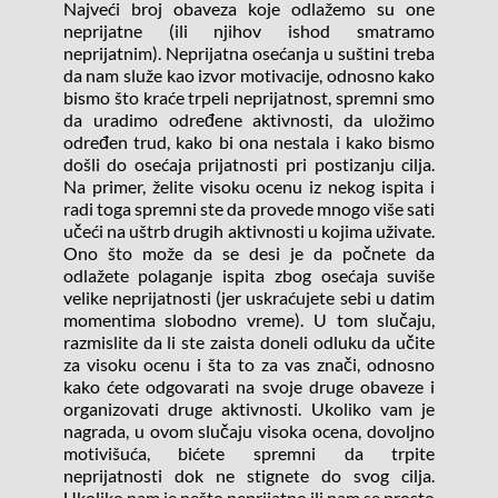
Najveći broj obaveza koje odlažemo su one 
neprijatne (ili njihov ishod smatramo 
neprijatnim). Neprijatna osećanja u suštini treba 
da nam služe kao izvor motivacije, odnosno kako 
bismo što kraće trpeli neprijatnost, spremni smo 
da uradimo određene aktivnosti, da uložimo 
određen trud, kako bi ona nestala i kako bismo 
došli do osećaja prijatnosti pri postizanju cilja. 
Na primer, želite visoku ocenu iz nekog ispita i 
radi toga spremni ste da provede mnogo više sati 
učeći na uštrb drugih aktivnosti u kojima uživate. 
Ono što može da se desi je da počnete da 
odlažete polaganje ispita zbog osećaja suviše 
velike neprijatnosti (jer uskraćujete sebi u datim 
momentima slobodno vreme). U tom slučaju, 
razmislite da li ste zaista doneli odluku da učite 
za visoku ocenu i šta to za vas znači, odnosno 
kako ćete odgovarati na svoje druge obaveze i 
organizovati druge aktivnosti. Ukoliko vam je 
nagrada, u ovom slučaju visoka ocena, dovoljno 
motivišuća, bićete spremni da trpite 
neprijatnosti dok ne stignete do svog cilja. 
Ukoliko nam je nešto neprijatno ili nam se prosto 