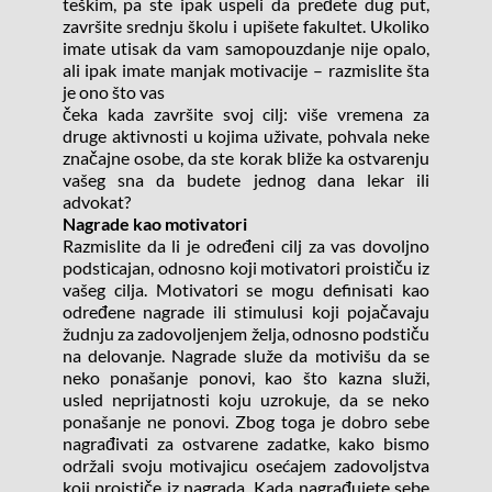
teškim, pa ste ipak uspeli da pređete dug put, 
završite srednju školu i upišete fakultet. Ukoliko 
imate utisak da vam samopouzdanje nije opalo, 
ali ipak imate manjak motivacije – razmislite šta 
je ono što vas
čeka kada završite svoj cilj: više vremena za 
druge aktivnosti u kojima uživate, pohvala neke 
značajne osobe, da ste korak bliže ka ostvarenju 
vašeg sna da budete jednog dana lekar ili 
advokat?
Nagrade kao motivatori
Razmislite da li je određeni cilj za vas dovoljno 
podsticajan, odnosno koji motivatori proističu iz 
vašeg cilja. Motivatori se mogu definisati kao 
određene nagrade ili stimulusi koji pojačavaju 
žudnju za zadovoljenjem želja, odnosno podstiču 
na delovanje. Nagrade služe da motivišu da se 
neko ponašanje ponovi, kao što kazna služi, 
usled neprijatnosti koju uzrokuje, da se neko 
ponašanje ne ponovi. Zbog toga je dobro sebe 
nagrađivati za ostvarene zadatke, kako bismo 
održali svoju motivajicu osećajem zadovoljstva 
koji proističe iz nagrada. Kada nagrađujete sebe 