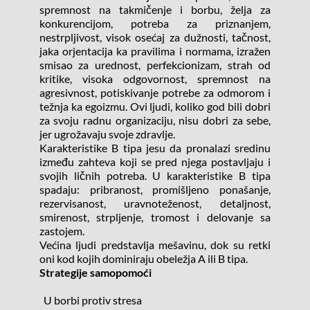
spremnost na takmičenje i borbu, želja za 
konkurencijom, potreba za priznanjem, 
nestrpljivost, visok osećaj za dužnosti, tačnost, 
jaka orjentacija ka pravilima i normama, izražen 
smisao za urednost, perfekcionizam, strah od 
kritike, visoka odgovornost, spremnost na 
agresivnost, potiskivanje potrebe za odmorom i 
težnja ka egoizmu. Ovi ljudi, koliko god bili dobri 
za svoju radnu organizaciju, nisu dobri za sebe, 
jer ugrožavaju svoje zdravlje.
Karakteristike B tipa jesu da pronalazi sredinu 
između zahteva koji se pred njega postavljaju i 
svojih ličnih potreba. U karakteristike B tipa 
spadaju: pribranost, promišljeno ponašanje, 
rezervisanost, uravnoteženost, detaljnost, 
smirenost, strpljenje, tromost i delovanje sa 
zastojem.
Većina ljudi predstavlja mešavinu, dok su retki 
oni kod kojih dominiraju obeležja A ili B tipa.
Strategije samopomoći 
  U borbi protiv stresa