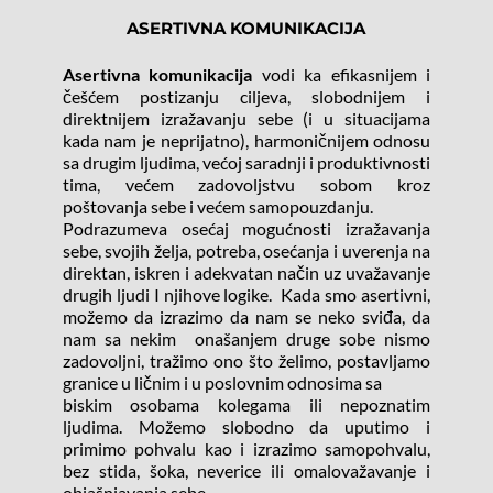
ASERTIVNA KOMUNIKACIJA
Asertivna komunikacija
 vodi ka efikasnijem i 
češćem postizanju ciljeva, slobodnijem i 
direktnijem izražavanju sebe (i u situacijama 
kada nam je neprijatno), harmoničnijem odnosu 
sa drugim ljudima, većoj saradnji i produktivnosti 
tima, većem zadovoljstvu sobom kroz 
poštovanja sebe i većem samopouzdanju.
Podrazumeva osećaj mogućnosti izražavanja 
sebe, svojih želja, potreba, osećanja i uverenja na 
direktan, iskren i adekvatan način uz uvažavanje 
drugih ljudi I njihove logike.  Kada smo asertivni, 
možemo da izrazimo da nam se neko sviđa, da 
nam sa nekim  onašanjem druge sobe nismo 
zadovoljni, tražimo ono što želimo, postavljamo 
granice u ličnim i u poslovnim odnosima sa
biskim osobama kolegama ili nepoznatim 
ljudima. Možemo slobodno da uputimo i 
primimo pohvalu kao i izrazimo samopohvalu, 
bez stida, šoka, neverice ili omalovažavanje i 
objašnjavanja sebe.