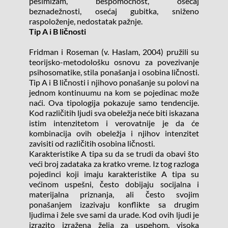
pesimizam, bespomoćnost, osećaj 
beznadežnosti, osećaj gubitka, sniženo 
raspoloženje, nedostatak pažnje.
Tip A i B ličnosti
Fridman i Roseman (v. Haslam, 2004) pružili su 
teorijsko-metodološku osnovu za povezivanje 
psihosomatike, stila ponašanja i osobina ličnosti. 
Tip A i B ličnosti i njihovo ponašanje su polovi na 
jednom kontinuumu na kom se pojedinac može 
naći. Ova tipologija pokazuje samo tendencije. 
Kod različitih ljudi sva obeležja neće biti iskazana 
istim intenzitetom i verovatnije je da će 
kombinacija ovih obeležja i njihov intenzitet 
zavisiti od različitih osobina ličnosti.
Karakteristike A tipa su da se trudi da obavi što 
veći broj zadataka za kratko vreme. Iz tog razloga 
pojedinci koji imaju karakteristike A tipa su 
većinom uspešni, često dobijaju socijalna i 
materijalna priznanja, ali često svojim 
ponašanjem izazivaju konflikte sa drugim 
ljudima i žele sve sami da urade. Kod ovih ljudi je 
izrazito izražena želja za uspehom, visoka 