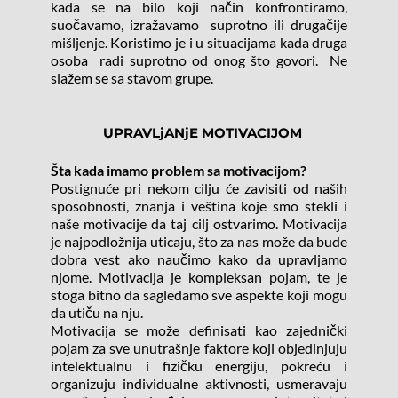
kada se na bilo koji način konfrontiramo, 
suočavamo, izražavamo  suprotno ili drugačije 
mišljenje. Koristimo je i u situacijama kada druga 
osoba  radi suprotno od onog što govori.  Ne 
slažem se sa stavom grupe.  
  UPRAVLjANjE MOTIVACIJOM
Šta kada imamo problem sa motivacijom?
Postignuće pri nekom cilju će zavisiti od naših 
sposobnosti, znanja i veština koje smo stekli i 
naše motivacije da taj cilj ostvarimo. Motivacija 
je najpodložnija uticaju, što za nas može da bude 
dobra vest ako naučimo kako da upravljamo 
njome. Motivacija je kompleksan pojam, te je 
stoga bitno da sagledamo sve aspekte koji mogu 
da utiču na nju.
Motivacija se može definisati kao zajednički 
pojam za sve unutrašnje faktore koji objedinjuju 
intelektualnu i fizičku energiju, pokreću i 
organizuju individualne aktivnosti, usmeravaju 