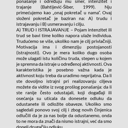
ponašanje i određuju mu smer, intenzitet i 
trajanje (Bahtijević-Šiber, 1999). Nju 
primećujemo kao „onaj pokretač u nama”. Ovaj 
složeni pokretač je baziran na: A) trudu i 
istrajavanju i B) usmeravanju i cilju.
A) TRUD I ISTRAJAVANJE – Pojam intenzitet ili 
trud se bavi time koliko napora ulaže individua. 
Trudućemo se više, ukoliko nam je cilj privlačniji. 
Motivacija ima i dimenziju postojanosti 
(istrajnosti). Ovo je mera koliko dugo osoba 
može ulagati istu količinu truda, stepen u kojem 
je spremna da istraje u određenoj aktivnosti. Ova 
karakteristika je posebno važna kada je 
aktivnost koju treba da uradimo neprijatna. Da li 
ste dovoljno istrajni pri realizovanju ciljeva 
možete da vidite iz svog prošlog ponašanja: da li 
ste ranije često odustajali, koji događaji ili 
osećanja su uticala da donesete odluku da 
odustanete ili odložite obaveze. Ukoliko smo 
sagledali ponovo svoj cilj i zbog novih činjenica 
odlučili da je za nas bolje da odustanemo, onda 
to ne mora da znači da nismo istrajni, već da smo 
doneli drugačiju odluku.