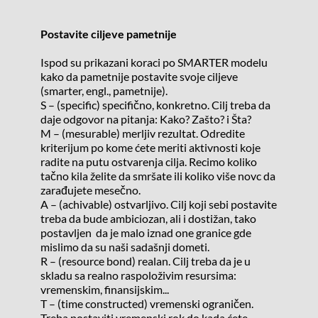
Postavite ciljeve pametnije
Ispod su prikazani koraci po SMARTER modelu 
kako da pametnije postavite svoje ciljeve 
(smarter, engl., pametnije).
S – (specific) specifično, konkretno. Cilj treba da 
daje odgovor na pitanja: Kako? Zašto? i Šta?
M – (mesurable) merljiv rezultat. Odredite 
kriterijum po kome ćete meriti aktivnosti koje 
radite na putu ostvarenja cilja. Recimo koliko 
tačno kila želite da smršate ili koliko više novc da 
zarađujete mesečno.
A – (achivable) ostvarljivo. Cilj koji sebi postavite 
treba da bude ambiciozan, ali i dostižan, tako 
postavljen  da je malo iznad one granice gde 
mislimo da su naši sadašnji dometi.
R – (resource bond) realan. Cilj treba da je u 
skladu sa realno raspoloživim resursima: 
vremenskim, finansijskim...
T – (time constructed) vremenski ograničen. 
Treba postaviti vremenski rok do kada ćete 