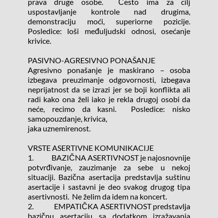
prava druge osobe.  Često ima za cilj 
uspostavljanje kontrole nad drugima, 
demonstraciju moći, superiorne pozicije.  
Posledice: loši međuljudski odnosi, osećanje 
krivice.
PASIVNO-AGRESIVNO PONAŠANJE
Agresivno ponašanje je maskirano – osoba 
izbegava preuzimanje odgovornosti, izbegava 
neprijatnost da se izrazi jer se boji konflikta ali 
radi kako ona želi iako je rekla drugoj osobi da 
neće, recimo da kasni.  Posledice: nisko 
samopouzdanje, krivica,
jaka uznemirenost.
VRSTE ASERTIVNE KOMUNIKACIJE
1.            BAZIČNA ASERTIVNOST je najosnovnije 
potvrđivanje, zauzimanje za sebe u nekoj 
situaciji. Bazična asertacija predstavlja suštinu 
asertacije i sastavni je deo svakog drugog tipa 
asertivnosti.  Ne želim da idem na koncert.
2.            EMPATIČKA ASERTIVNOST predstavlja 
bazičnu asertaciju sa dodatkom izražavanja 