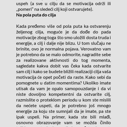
uspeh (a sve u cilju da se motivacija održi ili 
„pomeri” na sledeći cilj koji ostvarujete).
Na pola puta do cilja
Kada pređemo više od pola puta ka ostvarenju 
željenog cilja, moguće je da dođe do pada 
motivacije zbog toga što smo uložili dosta truda i 
energije, a cilj i dalje nije blizu. U tom slučaju ne 
brinite, ovo je normalna pojava. Verovatno vam 
je potrebno da se malo odmorite, nagradite sebe 
za realizovane aktivnosti do tog momenta, 
sagledate kakva dobit vas čeka kada ostvarite 
sam cilj i kako se budete bližili realizaciji cilja vaša 
motivacija će opet početi da raste. Kako sebi da 
pomognete u datim momentima? Ukoliko imate 
utisak da vam je opalo samopouzdanje i da vi 
niste dovoljno kompetentni da ostvarite cilj, 
razmislite o proteklom periodu u kom ste mislili 
da nećete uspeti, da je potrebno još mnogo 
energije za koju ste sumnjali da je imate, pa ste 
ipak uspeli. Na primer, kada ste bili mlađi, 
osnovno obrazovanje vam se možda činilo 