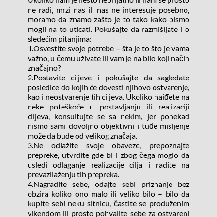
ne radi, mrzi nas ili nas ne interesuje posebno, 
moramo da znamo zašto je to tako kako bismo 
mogli na to uticati. Pokušajte da razmišljate i o 
sledećim pitanjima:
1.Osvestite svoje potrebe – šta je to što je vama 
važno, u čemu uživate ili vam je na bilo koji način 
značajno?
2.Postavite ciljeve i pokušajte da sagledate 
posledice do kojih će dovesti njihovo ostvarenje, 
kao i neostvarenje tih ciljeva. Ukoliko naiđete na 
neke poteškoće u postavljanju ili realizaciji 
ciljeva, konsultujte se sa nekim, jer ponekad 
nismo sami dovoljno objektivni i tuđe mišljenje 
može da bude od velikog značaja.
3.Ne odlažite svoje obaveze, prepoznajte 
prepreke, utvrdite gde bi i zbog čega moglo da 
usledi odlaganje realizacije cilja i radite na 
prevazilaženju tih prepreka.
4.Nagradite sebe, odajte sebi priznanje bez 
obzira koliko ono malo ili veliko bilo – bilo da 
kupite sebi neku sitnicu, častite se produženim 
vikendom ili prosto pohvalite sebe za ostvareni 