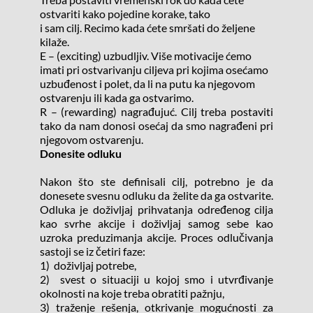
ostvariti kako pojedine korake, tako
i sam cilj. Recimo kada ćete smršati do željene 
kilaže.
E – (exciting) uzbudljiv. Više motivacije ćemo 
imati pri ostvarivanju ciljeva pri kojima osećamo 
uzbuđenost i polet, da li na putu ka njegovom 
ostvarenju ili kada ga ostvarimo.
R – (rewarding) nagrađujuć. Cilj treba postaviti 
tako da nam donosi osećaj da smo nagrađeni pri 
njegovom ostvarenju.
Donesite odluku
Nakon što ste definisali cilj, potrebno je da 
donesete svesnu odluku da želite da ga ostvarite. 
Odluka je doživljaj prihvatanja određenog cilja 
kao svrhe akcije i doživljaj samog sebe kao 
uzroka preduzimanja akcije. Proces odlučivanja 
sastoji se iz četiri faze:
1)  doživljaj potrebe,
2)  svest o situaciji u kojoj smo i utvrđivanje 
okolnosti na koje treba obratiti pažnju,
3) traženje rešenja, otkrivanje mogućnosti za 