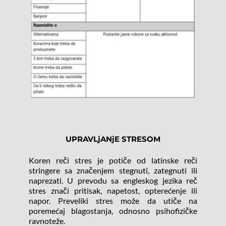
UPRAVLjANjE STRESOM
Koren reči stres je potiče od latinske reči 
stringere sa značenjem stegnuti, zategnuti ili 
naprezati. U prevodu sa engleskog jezika reč 
stres znači pritisak, napetost, opterećenje ili 
napor. Preveliki stres može da utiče na 
poremećaj blagostanja, odnosno psihofizičke 
ravnoteže.