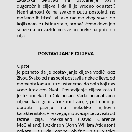
dugoročnih ciljeva i da li je vredno odustati? 
Neprijatnosti će na svakom putu postojati, ne 
možemo ih izbeći, ali ako radimo zbog stvari do 
kojih nam je uistinu stalo, pronaći ćemo dovoljno 
snage da prevaziđemo sve prepreke na putu do 
cilja.
POSTAVLJANJE CILJEVA
Opšte
je poznato da je postavljanje ciljeva vodič kroz 
život. Svako od nas sebi postavlja neke ciljeve, od 
momenta kada ujutro ustanemo, do onih koji nas 
vode kroz ceo život. Postavljanje ciljeva zato i 
jeste ponekad težak posao. Kada posmatramo 
ciljeve kao generatore motivacije, potrebno je 
obratiti pažnju na nekoliko njihovih 
karakteristika. Pre svega, motivacija će zavisiti od 
težine cilja. Mekkliland (David Clarence 
McClelland) i Atkinson (John William Atkinson) 
pokazali su da osobe obično nisu visoko 