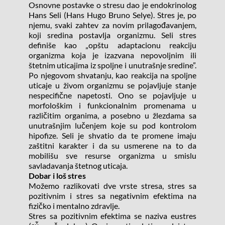
Osnovne postavke o stresu dao je endokrinolog 
Hans Seli (Hans Hugo Bruno Selye). Stres je, po 
njemu, svaki zahtev za novim prilagođavanjem, 
koji sredina postavlja organizmu. Seli stres 
definiše kao „opštu adaptacionu reakciju 
organizma koja je izazvana nepovoljnim ili 
štetnim uticajima iz spoljne i unutrašnje sredine”. 
Po njegovom shvatanju, kao reakcija na spoljne 
uticaje u živom organizmu se pojavljuje stanje 
nespecifične napetosti. Ono se pojavljuje u 
morfološkim i funkcionalnim promenama u 
različitim organima, a posebno u žlezdama sa 
unutrašnjim lučenjem koje su pod kontrolom 
hipofize. Seli je shvatio da te promene imaju 
zaštitni karakter i da su usmerene na to da 
mobilišu sve resurse organizma u smislu 
savladavanja štetnog uticaja.
Dobar i loš stres
Možemo razlikovati dve vrste stresa, stres sa 
pozitivnim i stres sa negativnim efektima na 
fizičko i mentalno zdravlje.
Stres sa pozitivnim efektima se naziva eustres 