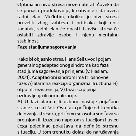
Optimalan nivo stresa može naterati čoveka da 
se ponaša produktivnije, kreativnije i da uveća 
radni elan. Međutim, ukoliko je nivo stresa 
prevelik zbog zahteva i pritisaka koji nosi 
zadatak, radni elan će opasti. Isuviše stresa će 
oslabiti zdravlje osobe i njenu mentalnu 
stabilnost.
Faze stadijuma sagorevanja
Kako bi objasnio stres, Hans Seli uvodi pojam 
generalnog adaptacionog sindroma kao faza 
stadijuma sagorevanja pri njemu (v. Haslam, 
2004). Adaptacioni sindrom ima tri osnovne 
faze: A) alarmna reakcija organizma ili uzbuna, B) 
otpor ili rezistencija, V) faza iscrpljenja, 
ozdravljenja ili normalizacije.
A) U fazi alarma ili uzbune nastaje pojačano 
stanje stresa i šok. Ova faza počinje od trenutka 
delovanja stresora, pri čemu se osoba suočava sa 
pretnjom ili izuzetno napetom situacijom i usled 
čega pojedinac pokušava da definiše stresnu 
situaciju. U tom trenutku dolazi do narušavanja 