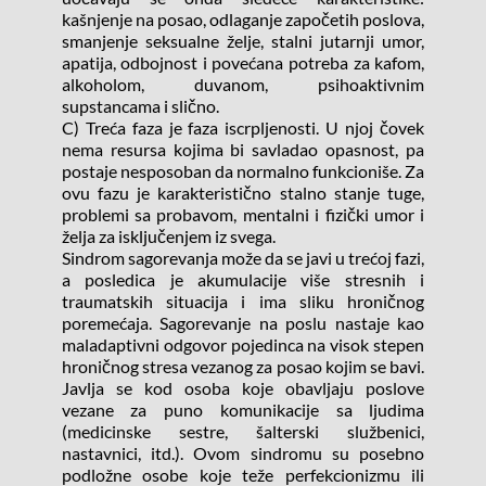
kašnjenje na posao, odlaganje započetih poslova, 
smanjenje seksualne želje, stalni jutarnji umor, 
apatija, odbojnost i povećana potreba za kafom, 
alkoholom, duvanom, psihoaktivnim 
supstancama i slično.
C) Treća faza je faza iscrpljenosti. U njoj čovek 
nema resursa kojima bi savladao opasnost, pa 
postaje nesposoban da normalno funkcioniše. Za 
ovu fazu je karakteristično stalno stanje tuge, 
problemi sa probavom, mentalni i fizički umor i 
želja za isključenjem iz svega.
Sindrom sagorevanja može da se javi u trećoj fazi, 
a posledica je akumulacije više stresnih i 
traumatskih situacija i ima sliku hroničnog 
poremećaja. Sagorevanje na poslu nastaje kao 
maladaptivni odgovor pojedinca na visok stepen 
hroničnog stresa vezanog za posao kojim se bavi. 
Javlja se kod osoba koje obavljaju poslove 
vezane za puno komunikacije sa ljudima 
(medicinske sestre, šalterski službenici, 
nastavnici, itd.). Ovom sindromu su posebno 
podložne osobe koje teže perfekcionizmu ili 